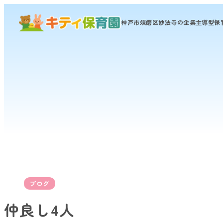
神戸市須磨区妙法寺の
企業主導型保
ブログ
仲良し4人