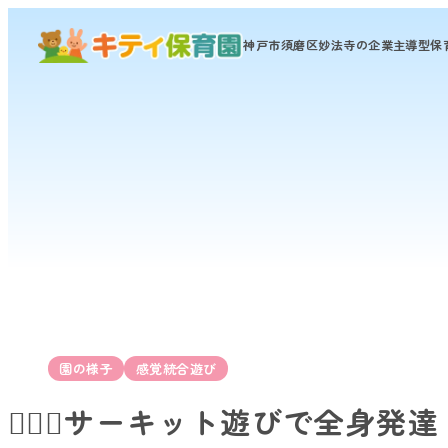
神戸市須磨区妙法寺の
企業主導型保
園の様子
感覚統合遊び
🏃‍♂️✨サーキット遊びで全身