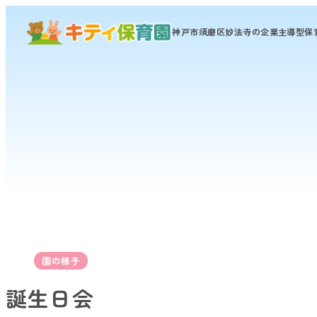
神戸市須磨区妙法寺の
企業主導型保
園の様子
誕生日会