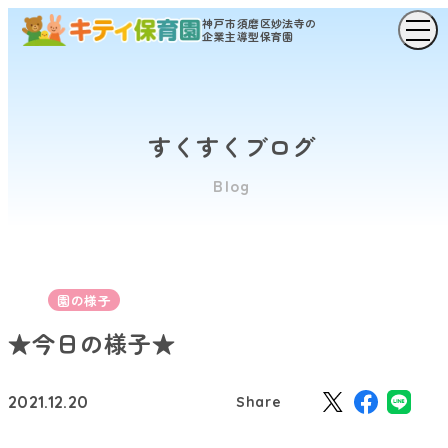
神戸市須磨区妙法寺の
企業主導型保育園
すくすくブログ
Blog
園の様子
★今日の様子★
2021.12.20
Share